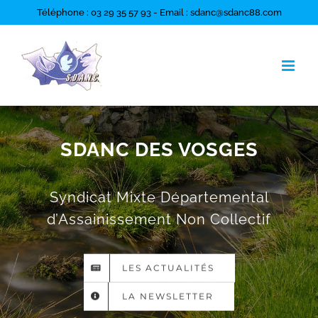
Passer
Téléphone : 03 29 35 57 93 - Email : sdanc@sdanc88.com
au
contenu
SDANC DES VOSGES
Syndicat Mixte Départemental
d’Assainissement Non Collectif
LES ACTUALITÉS
LA NEWSLETTER