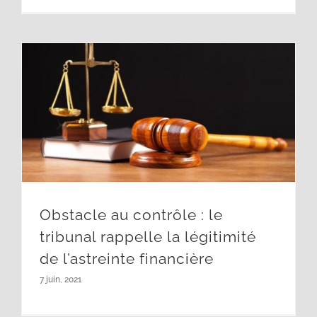
Obstacle au contrôle : le tribunal rappelle la légitimité de l’astreinte financière
Obstacle au contrôle : le
tribunal rappelle la légitimité
de l’astreinte financière
7 juin, 2021