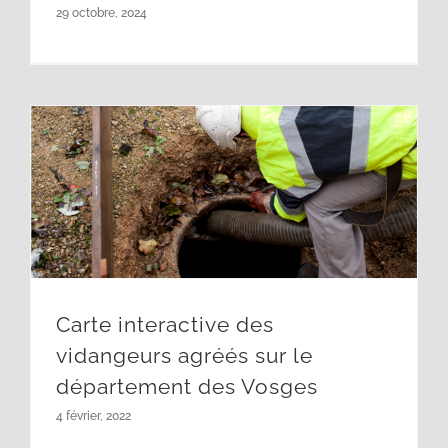
29 octobre, 2024
Carte interactive des vidangeurs agréés sur le département des Vosges
Carte interactive des
vidangeurs agréés sur le
département des Vosges
4 février, 2022